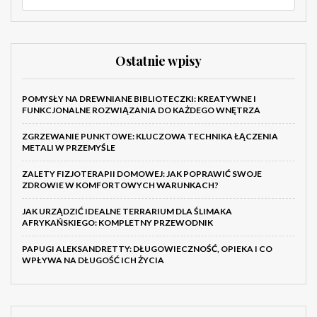
Ostatnie wpisy
POMYSŁY NA DREWNIANE BIBLIOTECZKI: KREATYWNE I
FUNKCJONALNE ROZWIĄZANIA DO KAŻDEGO WNĘTRZA
ZGRZEWANIE PUNKTOWE: KLUCZOWA TECHNIKA ŁĄCZENIA
METALI W PRZEMYŚLE
ZALETY FIZJOTERAPII DOMOWEJ: JAK POPRAWIĆ SWOJE
ZDROWIE W KOMFORTOWYCH WARUNKACH?
JAK URZĄDZIĆ IDEALNE TERRARIUM DLA ŚLIMAKA
AFRYKAŃSKIEGO: KOMPLETNY PRZEWODNIK
PAPUGI ALEKSANDRETTY: DŁUGOWIECZNOŚĆ, OPIEKA I CO
WPŁYWA NA DŁUGOŚĆ ICH ŻYCIA