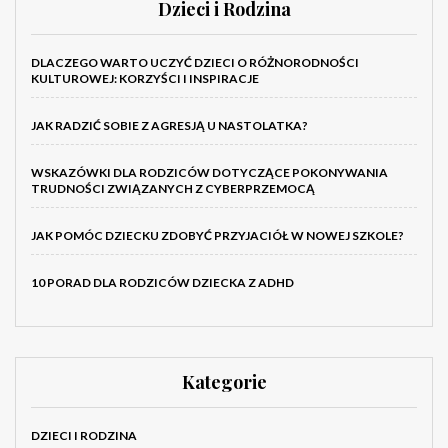
Dzieci i Rodzina
DLACZEGO WARTO UCZYĆ DZIECI O RÓŻNORODNOŚCI
KULTUROWEJ: KORZYŚCI I INSPIRACJE
JAK RADZIĆ SOBIE Z AGRESJĄ U NASTOLATKA?
WSKAZÓWKI DLA RODZICÓW DOTYCZĄCE POKONYWANIA
TRUDNOŚCI ZWIĄZANYCH Z CYBERPRZEMOCĄ
JAK POMÓC DZIECKU ZDOBYĆ PRZYJACIÓŁ W NOWEJ SZKOLE?
10 PORAD DLA RODZICÓW DZIECKA Z ADHD
Kategorie
DZIECI I RODZINA