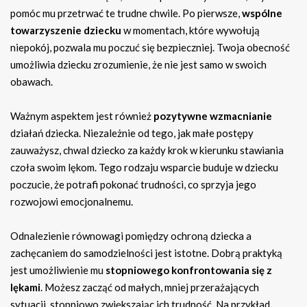
pomóc mu przetrwać te trudne chwile. Po pierwsze,
wspólne
towarzyszenie dziecku
w momentach, które wywołują
niepokój, pozwala mu poczuć się bezpieczniej. Twoja obecność
umożliwia dziecku zrozumienie, że nie jest samo w swoich
obawach.
Ważnym aspektem jest również
pozytywne wzmacnianie
działań dziecka. Niezależnie od tego, jak małe postępy
zauważysz, chwal dziecko za każdy krok w kierunku stawiania
czoła swoim lękom. Tego rodzaju wsparcie buduje w dziecku
poczucie, że potrafi pokonać trudności, co sprzyja jego
rozwojowi emocjonalnemu.
Odnalezienie równowagi pomiędzy ochroną dziecka a
zachęcaniem do samodzielności jest istotne. Dobrą praktyką
jest umożliwienie mu
stopniowego konfrontowania się z
lękami
. Możesz zacząć od małych, mniej przerażających
sytuacji, stopniowo zwiększając ich trudność. Na przykład,