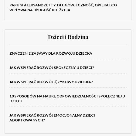
PAPUGI ALEKSANDRETTY: DŁUGOWIECZNOŚĆ, OPIEKA I CO
WPŁYWA NA DŁUGOŚĆ ICH ŻYCIA
Dzieci i Rodzina
ZNACZENIE ZABAWY DLA ROZWOJU DZIECKA
JAK WSPIERAĆ ROZWÓJ SPOŁECZNY U DZIECI?
JAK WSPIERAĆ ROZWÓJ JĘZYKOWY DZIECKA?
10 SPOSOBÓW NA NAUKĘ ODPOWIEDZIALNOŚCI SPOŁECZNEJ U
DZIECI
JAK WSPIERAĆ ROZWÓJ EMOCJONALNY DZIECI
ADOPTOWANYCH?