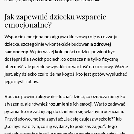
Jak zapewnić dziecku wsparcie
emocjonalne?
Wsparcie emocjonalne odgrywa kluczową rolę w rozwoju
dziecka, szczególnie w kontekście budowania
zdrowej
samooceny
. W pierwszej kolejności rodzice powinni być
dostępni dla swoich pociech, co oznacza nie tylko fizyczną
obecność, ale przede wszystkim otwartość na rozmowy. Ważne
jest, aby dziecko czuło, że ma kogoś, kto jest gotów wysłuchać
jego myśli i obaw.
Rodzice powinni aktywnie słuchać dzieci, co oznacza nie tylko
słyszenie, ale również
rozumienie
ich emocji. Warto zadawać
pytania, które zachęcają do dzielenia się własnymi uczuciami.
Przykładowo, można zapytać: „Jak się czujesz w szkole?” lub
„Co myślisz o tym, co się wydarzyło podczas zajęć?”. Tego
rodzaju pytania nie tylko pomagają w nawiązywaniu więzi, ale