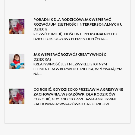
PORADNIK DLA RODZICÓW: JAK WSPIERAĆ
ROZWÓJ UMIEJĘTNOŚCI INTERPERSONALNYCH U
DZIECI?
ROZWÓJ UMIEJĘTNOŚCI INTERPERSONALNYCH U
DZIECI TO KLUCZOWY ELEMENT ICH ŻYCIA …
JAK WSPIERAĆ ROZWÓJ KREATYWNOŚCI
DZIECKA?
KREATYWNOŚĆ JEST NIEZWYKLE ISTOTNYM
ELEMENTEM W ROZWOJU DZIECKA, WPŁYWAJĄCYM
NA …
CO ROBIĆ, GDY DZIECKO PRZEJAWIA AGRESYWNE
ZACHOWANIA: WSKAZÓWKI DLA RODZICÓW
CO ROBIĆ, GDY DZIECKO PRZEJAWIA AGRESYWNE
ZACHOWANIA: WSKAZÓWKI DLA RODZICÓW …