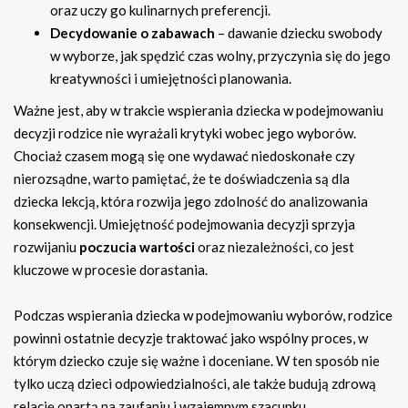
oraz uczy go kulinarnych preferencji.
Decydowanie o zabawach
– dawanie dziecku swobody
w wyborze, jak spędzić czas wolny, przyczynia się do jego
kreatywności i umiejętności planowania.
Ważne jest, aby w trakcie wspierania dziecka w podejmowaniu
decyzji rodzice nie wyrażali krytyki wobec jego wyborów.
Chociaż czasem mogą się one wydawać niedoskonałe czy
nierozsądne, warto pamiętać, że te doświadczenia są dla
dziecka lekcją, która rozwija jego zdolność do analizowania
konsekwencji. Umiejętność podejmowania decyzji sprzyja
rozwijaniu
poczucia wartości
oraz niezależności, co jest
kluczowe w procesie dorastania.
Podczas wspierania dziecka w podejmowaniu wyborów, rodzice
powinni ostatnie decyzje traktować jako wspólny proces, w
którym dziecko czuje się ważne i doceniane. W ten sposób nie
tylko uczą dzieci odpowiedzialności, ale także budują zdrową
relację opartą na zaufaniu i wzajemnym szacunku.