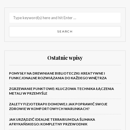
Ostatnie wpisy
POMYSŁY NA DREWNIANE BIBLIOTECZKI: KREATYWNE I
FUNKCJONALNE ROZWIĄZANIA DO KAŻDEGO WNĘTRZA
ZGRZEWANIE PUNKTOWE: KLUCZOWA TECHNIKA ŁĄCZENIA
METALI W PRZEMYŚLE
ZALETY FIZJOTERAPII DOMOWEJ: JAK POPRAWIĆ SWOJE
ZDROWIE W KOMFORTOWYCH WARUNKACH?
JAK URZĄDZIĆ IDEALNE TERRARIUM DLA ŚLIMAKA
AFRYKAŃSKIEGO: KOMPLETNY PRZEWODNIK