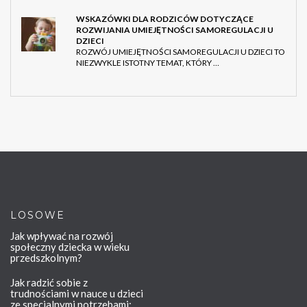
WSKAZÓWKI DLA RODZICÓW DOTYCZĄCE
ROZWIJANIA UMIEJĘTNOŚCI SAMOREGULACJI U
DZIECI
ROZWÓJ UMIEJĘTNOŚCI SAMOREGULACJI U DZIECI TO
NIEZWYKLE ISTOTNY TEMAT, KTÓRY …
LOSOWE
Jak wpływać na rozwój
społeczny dziecka w wieku
przedszkolnym?
Jak radzić sobie z
trudnościami w nauce u dzieci
ze specjalnymi potrzebami: