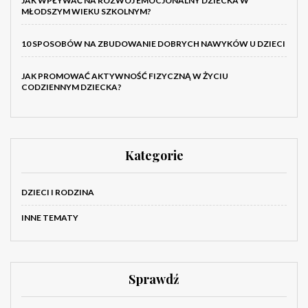
JAK WPŁYWAĆ NA ROZWÓJ EMOCJONALNY DZIECKA W
MŁODSZYM WIEKU SZKOLNYM?
10 SPOSOBÓW NA ZBUDOWANIE DOBRYCH NAWYKÓW U DZIECI
JAK PROMOWAĆ AKTYWNOŚĆ FIZYCZNĄ W ŻYCIU
CODZIENNYM DZIECKA?
Kategorie
DZIECI I RODZINA
INNE TEMATY
Sprawdź