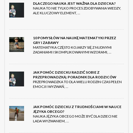
DLACZEGO NAUKA JEST WAŻNA DLA DZIECKA?
NAUKA TO NIE TYLKO PROCES ZDOBYWANIA WIEDZY,
ALE KLUCZOWY ELEMENT, …
10 POMYSŁÓW NA NAUKĘ MATEMATYKI PRZEZ
GRY I ZABAWY
MATEMATYKA CZĘSTO KOJARZY SIĘ Z NUDNYMI
ZADANIAMI I SKOMPLIKOWANYMI WZORAMI, …
JAK POMÓC DZIECKU RADZIĆ SOBIE Z
PRZEPROWADZKĄ: PORADNIK DLA RODZICÓW
PRZEPROWADZKA TO DLA WIELU RODZIN CZAS PEŁEN
EMOCJI I WYZWAŃ, …
JAK POMÓC DZIECKU Z TRUDNOŚCIAMI W NAUCE
JĘZYKA OBCEGO?
NAUKA JĘZYKA OBCEGO MOŻE BYĆ DLA DZIECI NIE
LADA WYZWANIEM, …