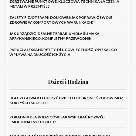
ZGRZEWANIE PUNKTOWE: KLUCZOWA TECHNIKA ŁĄCZENIA
METALI W PRZEMYŚLE
ZALETY FIZJOTERAPII DOMOWEJ: JAK POPRAWIĆ SWOJE
ZDROWIE W KOMFORTOWYCH WARUNKACH?
JAK URZĄDZIĆ IDEALNE TERRARIUM DLA ŚLIMAKA
AFRYKAŃSKIEGO: KOMPLETNY PRZEWODNIK
PAPUGI ALEKSANDRETTY: DŁUGOWIECZNOŚĆ, OPIEKA I CO
WPŁYWA NA DŁUGOŚĆ ICH ŻYCIA
Dzieci i Rodzina
DLACZEGO WARTO UCZYĆ DZIECI O OCHRONIE ŚRODOWISKA:
KORZYŚCI I SUGESTIE
PORADNIK DLA RODZICÓW: JAK WSPIERAĆ ROZWÓJ
EMOCJONALNY U DZIECI?