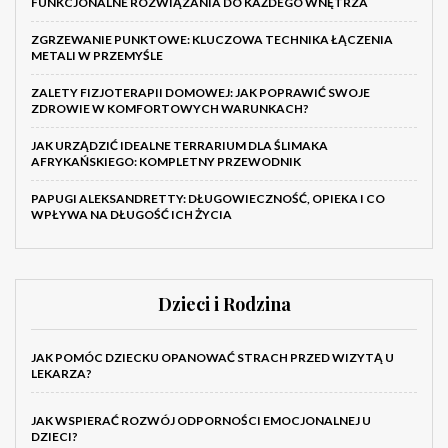
FUNKCJONALNE ROZWIĄZANIA DO KAŻDEGO WNĘTRZA
ZGRZEWANIE PUNKTOWE: KLUCZOWA TECHNIKA ŁĄCZENIA
METALI W PRZEMYŚLE
ZALETY FIZJOTERAPII DOMOWEJ: JAK POPRAWIĆ SWOJE
ZDROWIE W KOMFORTOWYCH WARUNKACH?
JAK URZĄDZIĆ IDEALNE TERRARIUM DLA ŚLIMAKA
AFRYKAŃSKIEGO: KOMPLETNY PRZEWODNIK
PAPUGI ALEKSANDRETTY: DŁUGOWIECZNOŚĆ, OPIEKA I CO
WPŁYWA NA DŁUGOŚĆ ICH ŻYCIA
Dzieci i Rodzina
JAK POMÓC DZIECKU OPANOWAĆ STRACH PRZED WIZYTĄ U
LEKARZA?
JAK WSPIERAĆ ROZWÓJ ODPORNOŚCI EMOCJONALNEJ U
DZIECI?