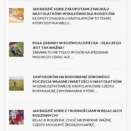
JAK RADZIĆ SOBIE Z KŁOPOTAMI Z NAUKĄ U
NASTOLATKÓW: WSKAZÓWKI DLA RODZICÓW
KŁOPOTY Z NAUKĄ U NASTOLATKÓW TO TEMAT,
KTÓRY DOTYKA WIELU …
ROLA ZABAWY W ROZWOJU DZIECKA – DLACZEGO
JEST TAK WAŻNA?
ZABAWA TO NIE TYLKO SPOSÓB NA SPĘDZANIE
WOLNEGO CZASU, ALE …
10 SPOSOBÓW NA BUDOWANIE ZDROWEGO
POCZUCIA WŁASNEJ WARTOŚCI U NASTOLATKÓW
W DZISIEJSZYM ŚWIECIE NASTOLATKOWIE CZĘSTO
BORYKAJĄ SIĘ Z WYZWANIAMI, KTÓRE …
JAK RADZIĆ SOBIE Z TRUDNOŚCIAMI W RELACJACH
RODZINNYCH?
RELACJE RODZINNE, CHOĆ NIEZMIERNIE WAŻNE,
CZĘSTO MOGĄ BYĆ ŹRÓDŁEM NAPIĘĆ …