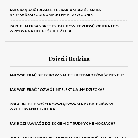
JAK URZĄDZIĆ IDEALNE TERRARIUM DLA ŚLIMAKA
AFRYKAŃSKIEGO: KOMPLETNY PRZEWODNIK
PAPUGI ALEKSANDRETTY: DŁUGOWIECZNOŚĆ, OPIEKA I CO
WPŁYWA NA DŁUGOŚĆ ICH ŻYCIA
Dzieci i Rodzina
JAK WSPIERAĆ DZIECKO W NAUCE PRZEDMIOTÓW ŚCISŁYCH?
JAK WSPIERAĆ ROZWÓJ INTELEKTUALNY DZIECKA?
ROLA UMIEJĘTNOŚCI ROZWIĄZYWANIA PROBLEMÓW W
WYCHOWANIU DZIECKA
JAK ROZMAWIAĆ Z DZIECKIEM O TRUDNYCH EMOCJACH?
ROLA RODZICÓW W PROMOWANIU AKTYWNOŚCI FIZYCZNEJ U