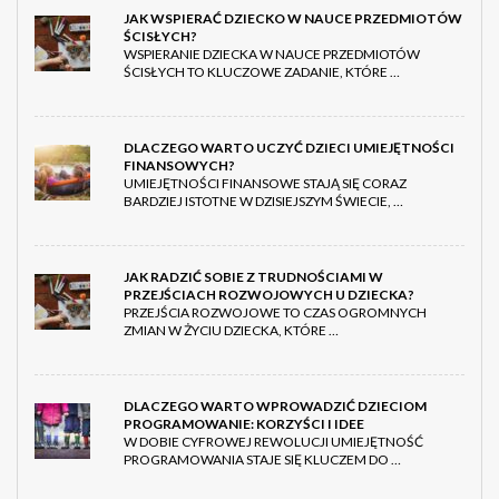
JAK WSPIERAĆ DZIECKO W NAUCE PRZEDMIOTÓW
ŚCISŁYCH?
WSPIERANIE DZIECKA W NAUCE PRZEDMIOTÓW
ŚCISŁYCH TO KLUCZOWE ZADANIE, KTÓRE …
DLACZEGO WARTO UCZYĆ DZIECI UMIEJĘTNOŚCI
FINANSOWYCH?
UMIEJĘTNOŚCI FINANSOWE STAJĄ SIĘ CORAZ
BARDZIEJ ISTOTNE W DZISIEJSZYM ŚWIECIE, …
JAK RADZIĆ SOBIE Z TRUDNOŚCIAMI W
PRZEJŚCIACH ROZWOJOWYCH U DZIECKA?
PRZEJŚCIA ROZWOJOWE TO CZAS OGROMNYCH
ZMIAN W ŻYCIU DZIECKA, KTÓRE …
DLACZEGO WARTO WPROWADZIĆ DZIECIOM
PROGRAMOWANIE: KORZYŚCI I IDEE
W DOBIE CYFROWEJ REWOLUCJI UMIEJĘTNOŚĆ
PROGRAMOWANIA STAJE SIĘ KLUCZEM DO …