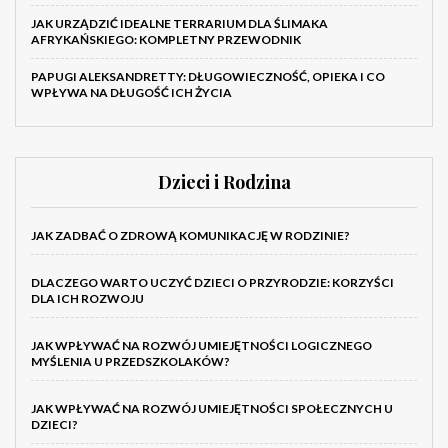
JAK URZĄDZIĆ IDEALNE TERRARIUM DLA ŚLIMAKA
AFRYKAŃSKIEGO: KOMPLETNY PRZEWODNIK
PAPUGI ALEKSANDRETTY: DŁUGOWIECZNOŚĆ, OPIEKA I CO
WPŁYWA NA DŁUGOŚĆ ICH ŻYCIA
Dzieci i Rodzina
JAK ZADBAĆ O ZDROWĄ KOMUNIKACJĘ W RODZINIE?
DLACZEGO WARTO UCZYĆ DZIECI O PRZYRODZIE: KORZYŚCI
DLA ICH ROZWOJU
JAK WPŁYWAĆ NA ROZWÓJ UMIEJĘTNOŚCI LOGICZNEGO
MYŚLENIA U PRZEDSZKOLAKÓW?
JAK WPŁYWAĆ NA ROZWÓJ UMIEJĘTNOŚCI SPOŁECZNYCH U
DZIECI?