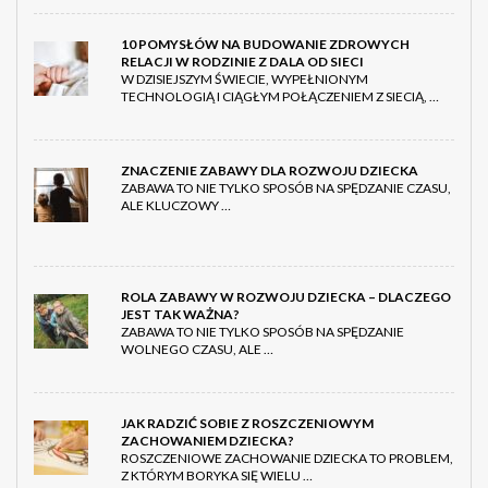
10 POMYSŁÓW NA BUDOWANIE ZDROWYCH
RELACJI W RODZINIE Z DALA OD SIECI
W DZISIEJSZYM ŚWIECIE, WYPEŁNIONYM
TECHNOLOGIĄ I CIĄGŁYM POŁĄCZENIEM Z SIECIĄ, …
ZNACZENIE ZABAWY DLA ROZWOJU DZIECKA
ZABAWA TO NIE TYLKO SPOSÓB NA SPĘDZANIE CZASU,
ALE KLUCZOWY …
ROLA ZABAWY W ROZWOJU DZIECKA – DLACZEGO
JEST TAK WAŻNA?
ZABAWA TO NIE TYLKO SPOSÓB NA SPĘDZANIE
WOLNEGO CZASU, ALE …
JAK RADZIĆ SOBIE Z ROSZCZENIOWYM
ZACHOWANIEM DZIECKA?
ROSZCZENIOWE ZACHOWANIE DZIECKA TO PROBLEM,
Z KTÓRYM BORYKA SIĘ WIELU …