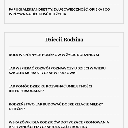
PAPUGI ALEKSANDRETTY: DŁUGOWIECZNOŚĆ, OPIEKA I CO
WPŁYWA NA DŁUGOŚĆ ICH ŻYCIA
Dzieci i Rodzina
ROLA WSPÓLNYCH POSIŁKÓW W ŻYCIU RODZINNYM
JAK WSPIERAĆ ROZWÓJ POZNAWCZY U DZIECI W WIEKU
SZKOLNYM: PRAKTYCZNE WSKAZÓWKI
JAK POMÓC DZIECKU ROZWINĄĆ UMIEJĘTNOŚCI
INTERPERSONALNE?
RODZEŃSTWO: JAK BUDOWAĆ DOBRE RELACJE MIĘDZY
DZIEĆMI?
WSKAZÓWKI DLA RODZICÓW DOTYCZĄCE PROMOWANIA
AKTYWNOŚCI FIZYCZNEJ DLA CAŁEJ RODZINY