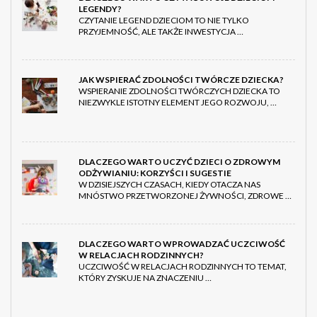
LEGENDY?
CZYTANIE LEGEND DZIECIOM TO NIE TYLKO
PRZYJEMNOŚĆ, ALE TAKŻE INWESTYCJA …
JAK WSPIERAĆ ZDOLNOŚCI TWÓRCZE DZIECKA?
WSPIERANIE ZDOLNOŚCI TWÓRCZYCH DZIECKA TO
NIEZWYKLE ISTOTNY ELEMENT JEGO ROZWOJU, …
DLACZEGO WARTO UCZYĆ DZIECI O ZDROWYM
ODŻYWIANIU: KORZYŚCI I SUGESTIE
W DZISIEJSZYCH CZASACH, KIEDY OTACZA NAS
MNÓSTWO PRZETWORZONEJ ŻYWNOŚCI, ZDROWE …
DLACZEGO WARTO WPROWADZAĆ UCZCIWOŚĆ
W RELACJACH RODZINNYCH?
UCZCIWOŚĆ W RELACJACH RODZINNYCH TO TEMAT,
KTÓRY ZYSKUJE NA ZNACZENIU …