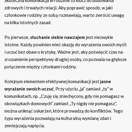
Skuteczna komunikacja w rodzinie to klucz do budowania
zdrowych i trwałych relacji. Aby poprawić sposób, w jaki
członkowie rodziny ze sobą rozmawiają, warto zwrócić uwagę
na kilka istotnych zasad.
Po pierwsze,
słuchanie siebie nawzajem
jest niezwykle
istotne. Każdy powinien mieć okazję do wyrażenia swoich myśli
i uczuć bez obaw o krytykę. Ważne jest, aby poświęcić czas na
zrozumienie perspektywy drugiej osoby, co pozwala na głębsze
połączenie między członkami rodziny.
Kolejnym elementem efektywnej komunikacji jest
jasne
wyrażanie swoich uczuć
. Przy użyciu „ja” zamiast „ty” w
komunikatach, np. „Czuję się zniechęcony, gdy nie pomagasz w
obowiązkach domowych” zamiast „Ty nigdy nie pomagasz”,
można uniknąć oskarżeń, które prowadzą do konfliktów. Tego
typu wyrażenia pozwalają na kulturalną wymianę zdań i
zmniejszają napięcia.