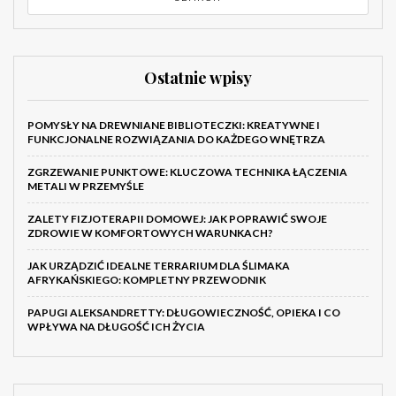
Ostatnie wpisy
POMYSŁY NA DREWNIANE BIBLIOTECZKI: KREATYWNE I
FUNKCJONALNE ROZWIĄZANIA DO KAŻDEGO WNĘTRZA
ZGRZEWANIE PUNKTOWE: KLUCZOWA TECHNIKA ŁĄCZENIA
METALI W PRZEMYŚLE
ZALETY FIZJOTERAPII DOMOWEJ: JAK POPRAWIĆ SWOJE
ZDROWIE W KOMFORTOWYCH WARUNKACH?
JAK URZĄDZIĆ IDEALNE TERRARIUM DLA ŚLIMAKA
AFRYKAŃSKIEGO: KOMPLETNY PRZEWODNIK
PAPUGI ALEKSANDRETTY: DŁUGOWIECZNOŚĆ, OPIEKA I CO
WPŁYWA NA DŁUGOŚĆ ICH ŻYCIA