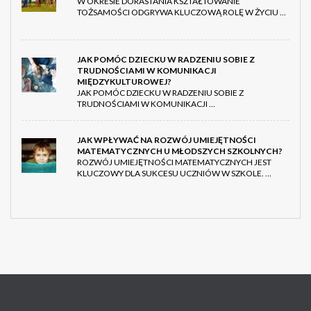
W OKRESIE DORASTANIA KSZTAŁTOWANIE
TOŻSAMOŚCI ODGRYWA KLUCZOWĄ ROLĘ W ŻYCIU …
JAK POMÓC DZIECKU W RADZENIU SOBIE Z
TRUDNOŚCIAMI W KOMUNIKACJI
MIĘDZYKULTUROWEJ?
JAK POMÓC DZIECKU W RADZENIU SOBIE Z
TRUDNOŚCIAMI W KOMUNIKACJI …
JAK WPŁYWAĆ NA ROZWÓJ UMIEJĘTNOŚCI
MATEMATYCZNYCH U MŁODSZYCH SZKOLNYCH?
ROZWÓJ UMIEJĘTNOŚCI MATEMATYCZNYCH JEST
KLUCZOWY DLA SUKCESU UCZNIÓW W SZKOLE. …