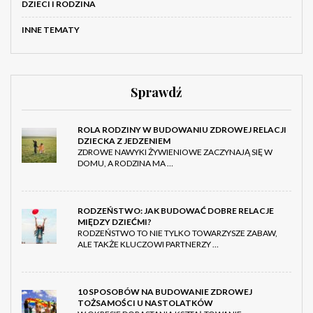
DZIECI I RODZINA
INNE TEMATY
Sprawdź
ROLA RODZINY W BUDOWANIU ZDROWEJ RELACJI
DZIECKA Z JEDZENIEM
ZDROWE NAWYKI ŻYWIENIOWE ZACZYNAJĄ SIĘ W
DOMU, A RODZINA MA …
RODZEŃSTWO: JAK BUDOWAĆ DOBRE RELACJE
MIĘDZY DZIEĆMI?
RODZEŃSTWO TO NIE TYLKO TOWARZYSZE ZABAW,
ALE TAKŻE KLUCZOWI PARTNERZY …
10 SPOSOBÓW NA BUDOWANIE ZDROWEJ
TOŻSAMOŚCI U NASTOLATKÓW