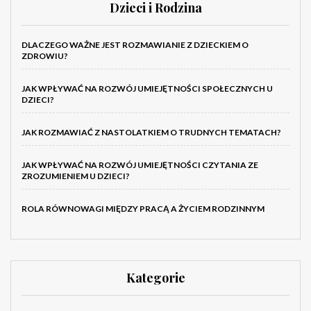
Dzieci i Rodzina
DLACZEGO WAŻNE JEST ROZMAWIANIE Z DZIECKIEM O
ZDROWIU?
JAK WPŁYWAĆ NA ROZWÓJ UMIEJĘTNOŚCI SPOŁECZNYCH U
DZIECI?
JAK ROZMAWIAĆ Z NASTOLATKIEM O TRUDNYCH TEMATACH?
JAK WPŁYWAĆ NA ROZWÓJ UMIEJĘTNOŚCI CZYTANIA ZE
ZROZUMIENIEM U DZIECI?
ROLA RÓWNOWAGI MIĘDZY PRACĄ A ŻYCIEM RODZINNYM
Kategorie