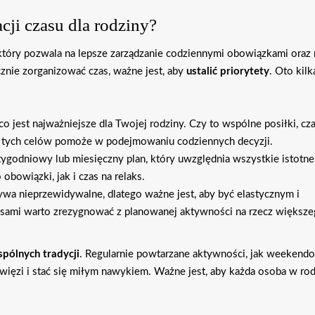
cji czasu dla rodziny?
 który pozwala na lepsze zarządzanie codziennymi obowiązkami oraz 
cznie zorganizować czas, ważne jest, aby
ustalić priorytety
. Oto kilk
 co jest najważniejsze dla Twojej rodziny. Czy to wspólne posiłki, cz
e tych celów pomoże w podejmowaniu codziennych decyzji.
tygodniowy lub miesięczny plan, który uwzględnia wszystkie istotne
owiązki, jak i czas na relaks.
bywa nieprzewidywalne, dlatego ważne jest, aby być elastycznym i
asami warto zrezygnować z planowanej aktywności na rzecz większ
spólnych tradycji
. Regularnie powtarzane aktywności, jak weekend
więzi i stać się miłym nawykiem. Ważne jest, aby każda osoba w rod