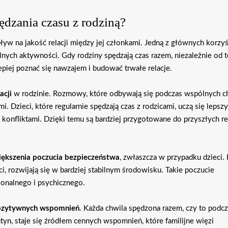
pędzania czasu z rodziną?
w na jakość relacji między jej członkami. Jedną z głównych korzyśc
ólnych aktywności. Gdy rodziny spędzają czas razem, niezależnie od t
lepiej poznać się nawzajem i budować trwałe relacje.
cji
w rodzinie. Rozmowy, które odbywają się podczas wspólnych ch
i. Dzieci, które regularnie spędzają czas z rodzicami, uczą się lepsz
 konfliktami. Dzięki temu są bardziej przygotowane do przyszłych re
iększenia poczucia bezpieczeństwa
, zwłaszcza w przypadku dzieci.
i, rozwijają się w bardziej stabilnym środowisku. Takie poczucie
jonalnego i psychicznego.
ozytywnych wspomnień
. Każda chwila spędzona razem, czy to podc
utyn, staje się źródłem cennych wspomnień, które familijne więzi