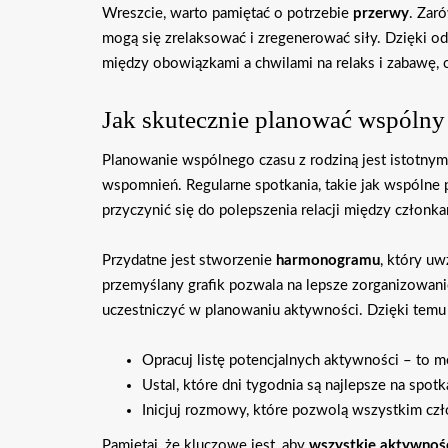
Wreszcie, warto pamiętać o potrzebie
przerwy
. Zar
mogą się zrelaksować i zregenerować siły. Dzięki o
między obowiązkami a chwilami na relaks i zabawę, 
Jak skutecznie planować wspólny 
Planowanie wspólnego czasu z rodziną jest istotny
wspomnień. Regularne spotkania, takie jak wspólne 
przyczynić się do polepszenia relacji między członka
Przydatne jest stworzenie
harmonogramu
, który uw
przemyślany grafik pozwala na lepsze zorganizowani
uczestniczyć w planowaniu aktywności. Dzięki tem
Opracuj listę potencjalnych aktywności – to m
Ustal, które dni tygodnia są najlepsze na spot
Inicjuj rozmowy, które pozwolą wszystkim czł
Pamiętaj, że kluczowe jest, aby
wszystkie aktywnoś