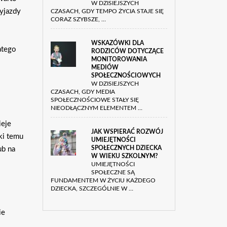
W DZISIEJSZYCH
yjazdy
CZASACH, GDY TEMPO ŻYCIA STAJE SIĘ
CORAZ SZYBSZE, …
WSKAZÓWKI DLA
atego
RODZICÓW DOTYCZĄCE
MONITOROWANIA
o
MEDIÓW
SPOŁECZNOŚCIOWYCH
W DZISIEJSZYCH
CZASACH, GDY MEDIA
SPOŁECZNOŚCIOWE STAŁY SIĘ
NIEODŁĄCZNYM ELEMENTEM …
ieje
JAK WSPIERAĆ ROZWÓJ
ki temu
UMIEJĘTNOŚCI
SPOŁECZNYCH DZIECKA
ub na
W WIEKU SZKOLNYM?
UMIEJĘTNOŚCI
SPOŁECZNE SĄ
FUNDAMENTEM W ŻYCIU KAŻDEGO
DZIECKA, SZCZEGÓLNIE W …
ie