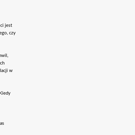
i jest
ego, czy
wil,
ych
lacji w
 Kiedy
zas