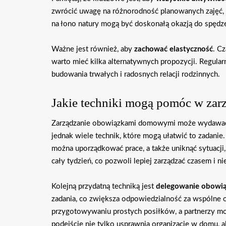
zwrócić uwagę na różnorodność planowanych zajęć, a
na łono natury mogą być doskonałą okazją do spędz
Ważne jest również, aby
zachować elastyczność
. C
warto mieć kilka alternatywnych propozycji. Regula
budowania trwałych i radosnych relacji rodzinnych.
Jakie techniki mogą pomóc w za
Zarządzanie obowiązkami domowymi może wydawać s
jednak wiele technik, które mogą ułatwić to zadanie
można uporządkować prace, a także uniknąć sytuacji,
cały tydzień, co pozwoli lepiej zarządzać czasem i 
Kolejną przydatną techniką jest
delegowanie obowi
zadania, co zwiększa odpowiedzialność za wspólne 
przygotowywaniu prostych posiłków, a partnerzy mo
podejście nie tylko usprawnia organizację w domu, a