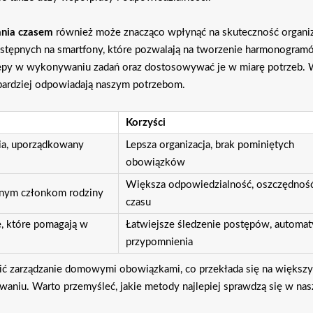
ania czasem
również może znacząco wpłynąć na skuteczność organiz
ostępnych na smartfony, które pozwalają na tworzenie harmonogram
stępy w wykonywaniu zadań oraz dostosowywać je w miarę potrzeb. 
jbardziej odpowiadają naszym potrzebom.
Korzyści
ia, uporządkowany
Lepsza organizacja, brak pominiętych
obowiązków
Większa odpowiedzialność, oszczędnoś
óżnym członkom rodziny
czasu
e, które pomagają w
Łatwiejsze śledzenie postępów, automa
przypomnienia
wić zarządzanie domowymi obowiązkami, co przekłada się na większy
aniu. Warto przemyśleć, jakie metody najlepiej sprawdzą się w nas