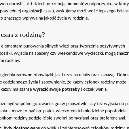
ówno dorośli, jak i dzieci potrzebują momentów odpoczynku, w któr
dpowiedniej organizacji czasu, zyskujemy możliwość lepszego balan
co znacząco wpływa na jakość życia w rodzinie.
czas z rodziną?
m elementem budowania silnych więzi oraz tworzenia pozytywnych
posiłki, wyjścia na spacery czy weekendowe wycieczki, mogą znaczn
mi rodziny.
zględnia zarówno obowiązki, jak i czas na relaks oraz zabawę. Dobrz
e codziennego życia i zapewnienie, że każdy członek rodziny może
u każdy ma szansę
wyrazić swoje potrzeby
i oczekiwania.
oże być wspólne gotowanie, gra w planszówki, czy też wyjścia do pa
kania – może to być np. piątek wieczorem lub niedzielne popołudnia.
onkom rodziny podzielić się swoimi pomysłami oraz preferencjami.
ci były dostosowane
do wieku i zainteresowań członków rodziny. 