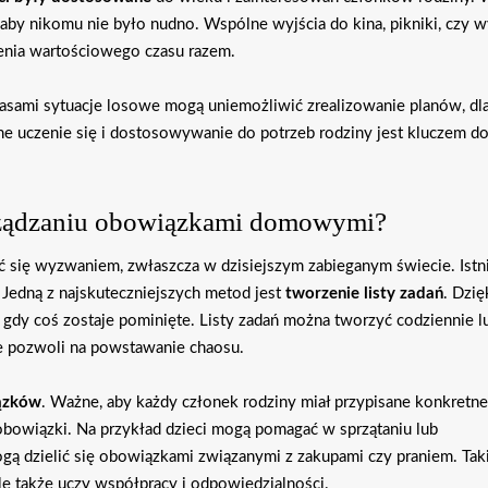
by nikomu nie było nudno. Wspólne wyjścia do kina, pikniki, czy w
enia wartościowego czasu razem.
zasami sytuacje losowe mogą uniemożliwić zrealizowanie planów, dl
rne uczenie się i dostosowywanie do potrzeb rodziny jest kluczem d
rządzaniu obowiązkami domowymi?
ię wyzwaniem, zwłaszcza w dzisiejszym zabieganym świecie. Istn
. Jedną z najskuteczniejszych metod jest
tworzenie listy zadań
. Dzię
 gdy coś zostaje pominięte. Listy zadań można tworzyć codziennie l
nie pozwoli na powstawanie chaosu.
ązków
. Ważne, aby każdy członek rodziny miał przypisane konkretne
obowiązki. Na przykład dzieci mogą pomagać w sprzątaniu lub
gą dzielić się obowiązkami związanymi z zakupami czy praniem. Tak
le także uczy współpracy i odpowiedzialności.