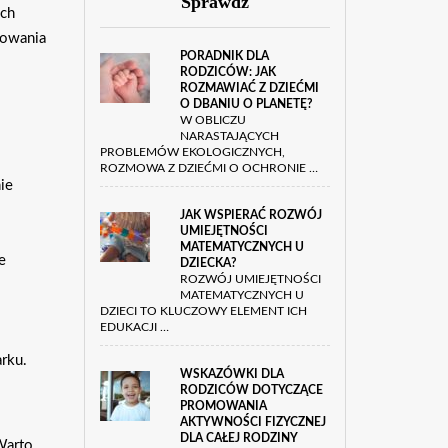
Sprawdź
ych
sowania
PORADNIK DLA
RODZICÓW: JAK
ROZMAWIAĆ Z DZIEĆMI
O DBANIU O PLANETĘ?
W OBLICZU
NARASTAJĄCYCH
PROBLEMÓW EKOLOGICZNYCH,
ROZMOWA Z DZIEĆMI O OCHRONIE …
ie
JAK WSPIERAĆ ROZWÓJ
UMIEJĘTNOŚCI
MATEMATYCZNYCH U
e
DZIECKA?
ROZWÓJ UMIEJĘTNOŚCI
MATEMATYCZNYCH U
DZIECI TO KLUCZOWY ELEMENT ICH
EDUKACJI …
rku.
WSKAZÓWKI DLA
RODZICÓW DOTYCZĄCE
PROMOWANIA
AKTYWNOŚCI FIZYCZNEJ
DLA CAŁEJ RODZINY
Warto