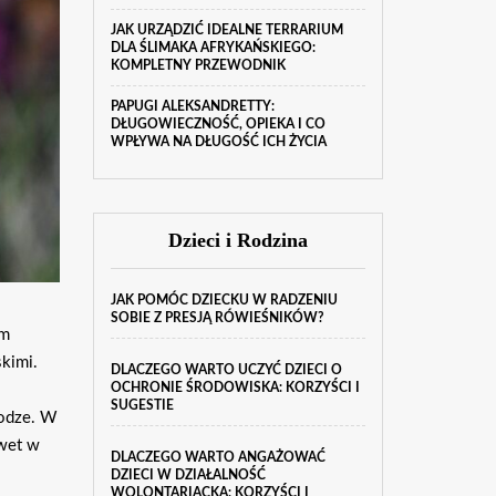
JAK URZĄDZIĆ IDEALNE TERRARIUM
DLA ŚLIMAKA AFRYKAŃSKIEGO:
KOMPLETNY PRZEWODNIK
PAPUGI ALEKSANDRETTY:
DŁUGOWIECZNOŚĆ, OPIEKA I CO
WPŁYWA NA DŁUGOŚĆ ICH ŻYCIA
Dzieci i Rodzina
JAK POMÓC DZIECKU W RADZENIU
SOBIE Z PRESJĄ RÓWIEŚNIKÓW?
ym
kimi.
DLACZEGO WARTO UCZYĆ DZIECI O
OCHRONIE ŚRODOWISKA: KORZYŚCI I
SUGESTIE
rodze. W
awet w
DLACZEGO WARTO ANGAŻOWAĆ
DZIECI W DZIAŁALNOŚĆ
WOLONTARIACKĄ: KORZYŚCI I