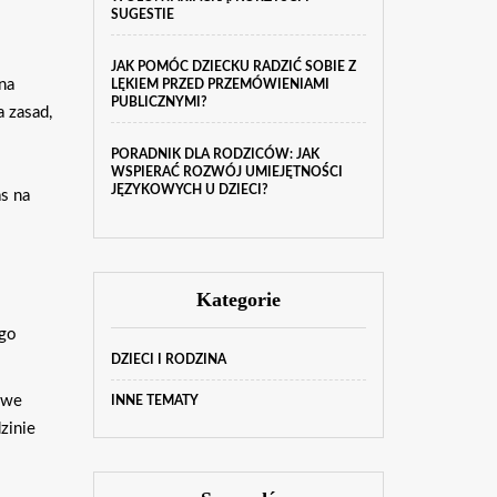
SUGESTIE
JAK POMÓC DZIECKU RADZIĆ SOBIE Z
na
LĘKIEM PRZED PRZEMÓWIENIAMI
PUBLICZNYMI?
a zasad,
PORADNIK DLA RODZICÓW: JAK
WSPIERAĆ ROZWÓJ UMIEJĘTNOŚCI
JĘZYKOWYCH U DZIECI?
as na
Kategorie
ego
DZIECI I RODZINA
owe
INNE TEMATY
zinie