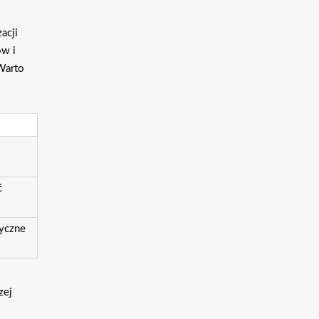
acji
ów i
Warto
ć
tyczne
zej