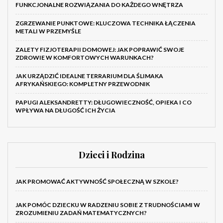
FUNKCJONALNE ROZWIĄZANIA DO KAŻDEGO WNĘTRZA
ZGRZEWANIE PUNKTOWE: KLUCZOWA TECHNIKA ŁĄCZENIA
METALI W PRZEMYŚLE
ZALETY FIZJOTERAPII DOMOWEJ: JAK POPRAWIĆ SWOJE
ZDROWIE W KOMFORTOWYCH WARUNKACH?
JAK URZĄDZIĆ IDEALNE TERRARIUM DLA ŚLIMAKA
AFRYKAŃSKIEGO: KOMPLETNY PRZEWODNIK
PAPUGI ALEKSANDRETTY: DŁUGOWIECZNOŚĆ, OPIEKA I CO
WPŁYWA NA DŁUGOŚĆ ICH ŻYCIA
Dzieci i Rodzina
JAK PROMOWAĆ AKTYWNOŚĆ SPOŁECZNĄ W SZKOLE?
JAK POMÓC DZIECKU W RADZENIU SOBIE Z TRUDNOŚCIAMI W
ZROZUMIENIU ZADAŃ MATEMATYCZNYCH?