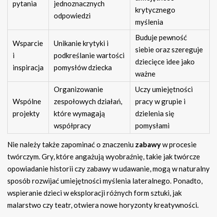
pytania
jednoznacznych
krytycznego
odpowiedzi
myślenia
Buduje pewność
Wsparcie
Unikanie krytyki i
siebie oraz szereguje
i
podkreślanie wartości
dziecięce idee jako
inspiracja
pomysłów dziecka
ważne
Organizowanie
Uczy umiejętności
Wspólne
zespołowych działań,
pracy w grupie i
projekty
które wymagają
dzielenia się
współpracy
pomysłami
Nie należy także zapominać o znaczeniu
zabawy
w procesie
twórczym. Gry, które angażują wyobraźnię, takie jak twórcze
opowiadanie historii czy zabawy w udawanie, mogą w naturalny
sposób rozwijać umiejętności myślenia lateralnego. Ponadto,
wspieranie dzieci w eksploracji różnych form sztuki, jak
malarstwo czy teatr, otwiera nowe horyzonty kreatywności.