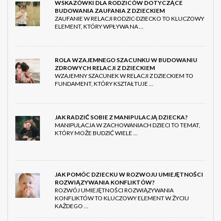
WSKAZÓWKI DLA RODZICÓW DOTYCZĄCE
BUDOWANIA ZAUFANIA Z DZIECKIEM
ZAUFANIE W RELACJI RODZIC-DZIECKO TO KLUCZOWY
ELEMENT, KTÓRY WPŁYWA NA …
ROLA WZAJEMNEGO SZACUNKU W BUDOWANIU
ZDROWYCH RELACJI Z DZIECKIEM
WZAJEMNY SZACUNEK W RELACJI Z DZIECKIEM TO
FUNDAMENT, KTÓRY KSZTAŁTUJE …
JAK RADZIĆ SOBIE Z MANIPULACJĄ DZIECKA?
MANIPULACJA W ZACHOWANIACH DZIECI TO TEMAT,
KTÓRY MOŻE BUDZIĆ WIELE …
JAK POMÓC DZIECKU W ROZWOJU UMIEJĘTNOŚCI
ROZWIĄZYWANIA KONFLIKTÓW?
ROZWÓJ UMIEJĘTNOŚCI ROZWIĄZYWANIA
KONFLIKTÓW TO KLUCZOWY ELEMENT W ŻYCIU
KAŻDEGO …