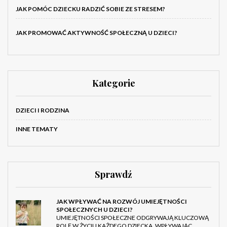
JAK POMÓC DZIECKU RADZIĆ SOBIE ZE STRESEM?
JAK PROMOWAĆ AKTYWNOŚĆ SPOŁECZNĄ U DZIECI?
Kategorie
DZIECI I RODZINA
INNE TEMATY
Sprawdź
JAK WPŁYWAĆ NA ROZWÓJ UMIEJĘTNOŚCI
SPOŁECZNYCH U DZIECI?
UMIEJĘTNOŚCI SPOŁECZNE ODGRYWAJĄ KLUCZOWĄ
ROLĘ W ŻYCIU KAŻDEGO DZIECKA, WPŁYWAJĄC …