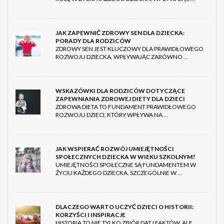
JAK ZAPEWNIĆ ZDROWY SEN DLA DZIECKA:
PORADY DLA RODZICÓW
ZDROWY SEN JEST KLUCZOWY DLA PRAWIDŁOWEGO
ROZWOJU DZIECKA, WPŁYWAJĄC ZARÓWNO …
WSKAZÓWKI DLA RODZICÓW DOTYCZĄCE
ZAPEWNIANIA ZDROWEJ DIETY DLA DZIECI
ZDROWA DIETA TO FUNDAMENT PRAWIDŁOWEGO
ROZWOJU DZIECI, KTÓRY WPŁYWA NA …
JAK WSPIERAĆ ROZWÓJ UMIEJĘTNOŚCI
SPOŁECZNYCH DZIECKA W WIEKU SZKOLNYM?
UMIEJĘTNOŚCI SPOŁECZNE SĄ FUNDAMENTEM W
ŻYCIU KAŻDEGO DZIECKA, SZCZEGÓLNIE W …
DLACZEGO WARTO UCZYĆ DZIECI O HISTORII:
KORZYŚCI I INSPIRACJE
HISTORIA TO NIE TYLKO ZBIÓR DAT I FAKTÓW, ALE