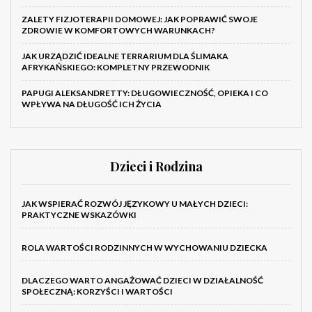
ZALETY FIZJOTERAPII DOMOWEJ: JAK POPRAWIĆ SWOJE
ZDROWIE W KOMFORTOWYCH WARUNKACH?
JAK URZĄDZIĆ IDEALNE TERRARIUM DLA ŚLIMAKA
AFRYKAŃSKIEGO: KOMPLETNY PRZEWODNIK
PAPUGI ALEKSANDRETTY: DŁUGOWIECZNOŚĆ, OPIEKA I CO
WPŁYWA NA DŁUGOŚĆ ICH ŻYCIA
Dzieci i Rodzina
JAK WSPIERAĆ ROZWÓJ JĘZYKOWY U MAŁYCH DZIECI:
PRAKTYCZNE WSKAZÓWKI
ROLA WARTOŚCI RODZINNYCH W WYCHOWANIU DZIECKA
DLACZEGO WARTO ANGAŻOWAĆ DZIECI W DZIAŁALNOŚĆ
SPOŁECZNĄ: KORZYŚCI I WARTOŚCI